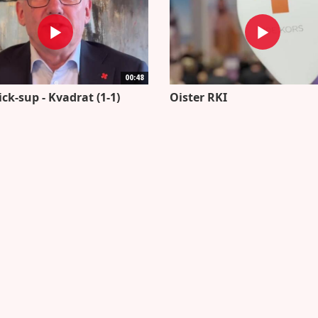
00:48
ick-sup - Kvadrat (1-1)
Oister RKI