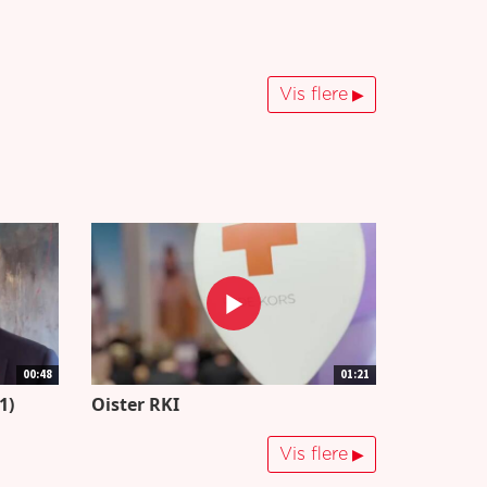
Vis flere
00:48
01:21
1)
Oister RKI
Vis flere