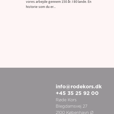
vores arbejde gennem 150 år. I 80 lande. En
historie som du er...
info@rodekors.dk
+45 35 25 92 00
Røde Kors
Blegdamsvej 27
2100
København Ø