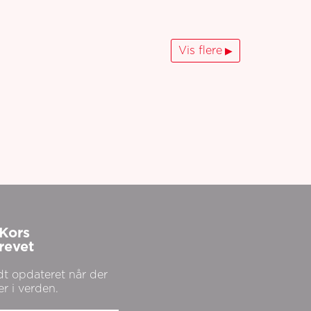
Vis flere
Kors
revet
dt opdateret når der
er i verden.