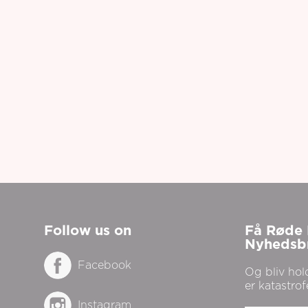
Follow us on
Få Røde 
Nyhedsb
Facebook
Og bliv hol
er katastrof
Instagram