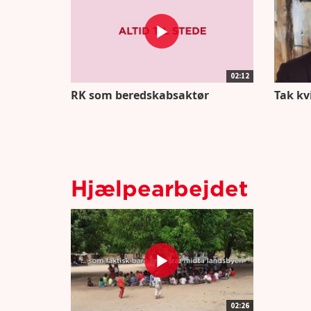
02:12
RK som beredskabsaktør
Tak kv
Hjælpearbejdet
02:26