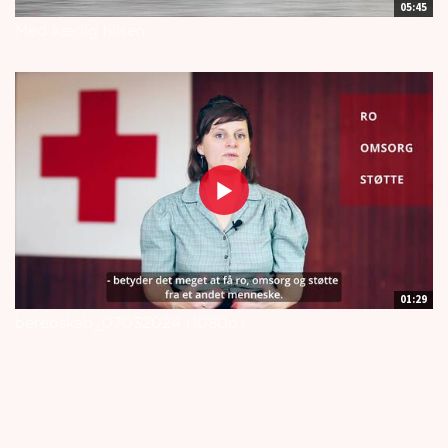
05:45
Med kærlig hilsen
01:29
beredskab_07032024 (1080p)