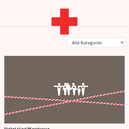
RødeKors.dk
Video
Flyttet til nyt RK workspace
RK som beredskabsaktør
Flyttet til nyt RK workspace