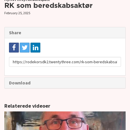
RK som beredskabsaktør
February 25, 2025
Share
URL
to
share
Download
Relaterede videoer