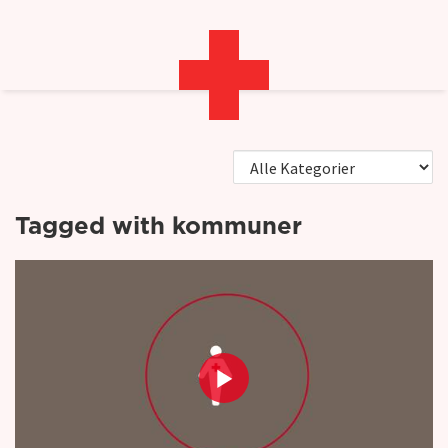
RødeKors.dk
Video
kommuner
Tagged with kommuner