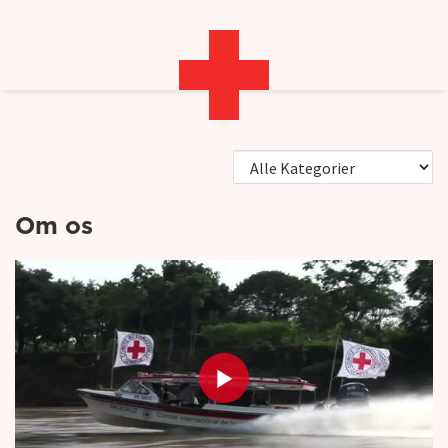
RødeKors.dk
Video
Om os
Om os